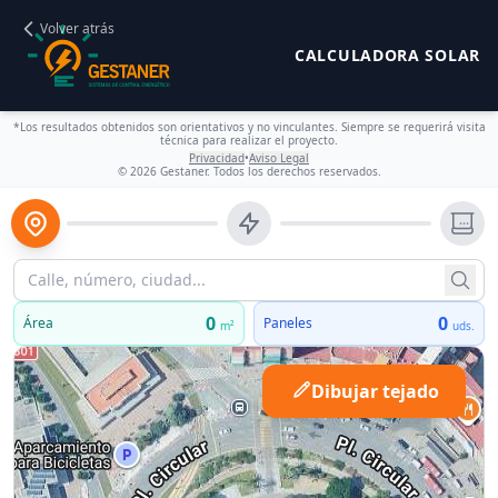
Volver atrás
CALCULADORA SOLAR
*Los resultados obtenidos son orientativos y no vinculantes. Siempre se requerirá visita
técnica para realizar el proyecto.
Privacidad
•
Aviso Legal
©
2026
Gestaner. Todos los derechos reservados.
0
0
Área
Paneles
m²
uds.
Dibujar tejado