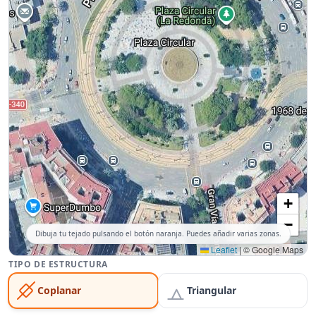
+
−
Dibuja tu tejado pulsando el botón naranja. Puedes añadir varias zonas.
Leaflet
|
© Google Maps
TIPO DE ESTRUCTURA
Coplanar
Triangular